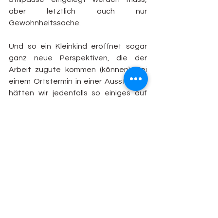
aber letztlich auch nur 
Gewohnheitssache. 
Und so ein Kleinkind eröffnet sogar 
ganz neue Perspektiven, die der 
Arbeit zugute kommen (können): Bei 
einem Ortstermin in einer Ausstellung 
hätten wir jedenfalls so einiges auf 
Kinderaugen-Höhe direkt übersehen, 
wenn der mini-Mensch nicht dabei 
gewesen wäre und uns darauf 
aufmerksam gemacht hätte.