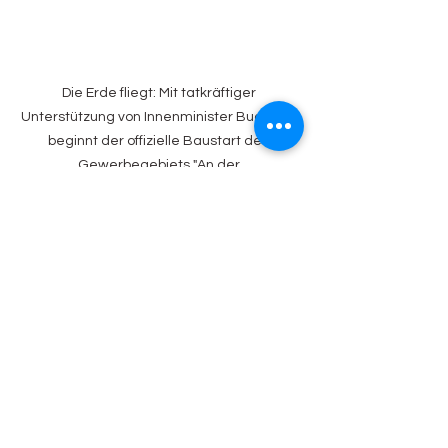
Die Erde fliegt: Mit tatkräftiger 
Unterstützung von Innenminister Buchholz 
beginnt der offizielle Baustart des 
Gewerbegebiets "An der 
Straßenmeisterei! am 18.03. Foto: ALSE 
GmbH.
Alle ansehen
Aktuelle Beiträge